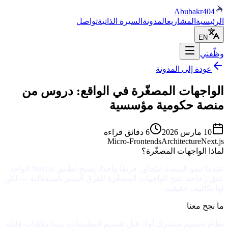
Abubakr
404
الرئيسية
المشاريع
المدونة
السيرة الذاتية
تواصل
EN
وظّفني
عودة إلى المدونة
الواجهات المصغّرة في الواقع: دروس من
منصة حكومية مؤسسية
10 مارس 2026
6 دقائق قراءة
Micro-Frontends
Architecture
Next.js
لماذا الواجهات المصغّرة؟
عندما تنمو المنصة لتتجاوز فريقًا واحدًا، يصبح تطبيق Next.js الواحد
عنق زجاجة. تتيح الواجهات المصغّرة للفرق النشر باستقلالية — لكن
لها تكاليف حقيقية.
ما نجح معنا
نظام تصميم مشترك أولًا.
قبل تقسيم التطبيقات، بنينا مكوّنات قابلة