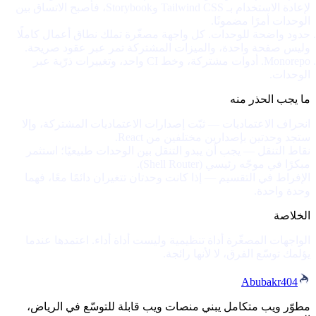
لإعادة الاستخدام بـ Tailwind CSS وStorybook، فأصبح الاتساق بين
الوحدات أمرًا مضمونًا.
حدود واضحة للوحدات.
كل واجهة مصغّرة تملك نطاق أعمال كاملًا
وليس صفحة واحدة، والميزات المشتركة تمر عبر عقود صريحة.
Monorepo.
أدوات مشتركة، وخط CI واحد، وتغييرات ذرّية عبر
الوحدات.
ما يجب الحذر منه
انحراف الاعتماديات
— ثبّت إصدارات الاعتماديات المشتركة، وإلا
ستجد وحدتين بإصدارين مختلفين من React.
نقاط التنقل
— يجب أن يبدو التنقل بين الوحدات طبيعيًا؛ استثمر
مبكرًا في موجّه رئيسي (Shell Router).
الإفراط في التقسيم
— إذا كانت وحدتان تتغيران دائمًا معًا، فهما
وحدة واحدة.
الخلاصة
الواجهات المصغّرة أداة تنظيمية وليست أداة أداء. اعتمدها عندما
يؤلمك توسّع الفرق، لا لأنها رائجة.
Abubakr
404
مطوّر ويب متكامل يبني منصات ويب قابلة للتوسّع في الرياض،